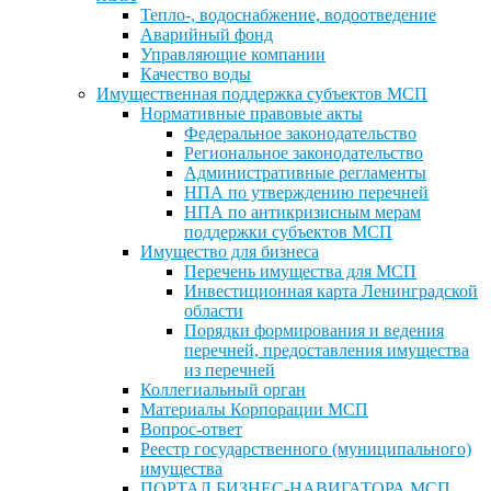
Тепло-, водоснабжение, водоотведение
Аварийный фонд
Управляющие компании
Качество воды
Имущественная поддержка субъектов МСП
Нормативные правовые акты
Федеральное законодательство
Региональное законодательство
Административные регламенты
НПА по утверждению перечней
НПА по антикризисным мерам
поддержки субъектов МСП
Имущество для бизнеса
Перечень имущества для МСП
Инвестиционная карта Ленинградской
области
Порядки формирования и ведения
перечней, предоставления имущества
из перечней
Коллегиальный орган
Материалы Корпорации МСП
Вопрос-ответ
Реестр государственного (муниципального)
имущества
ПОРТАЛ БИЗНЕС-НАВИГАТОРА МСП