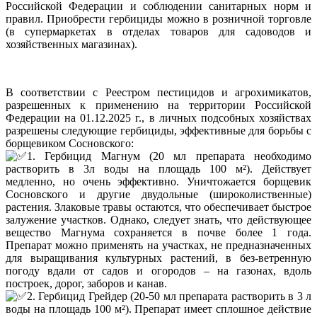
Российской Федерации и соблюдении санитарных норм и
правил. Приобрести гербициды можно в розничной торговле
(в супермаркетах в отделах товаров для садоводов и
хозяйственных магазинах).
В соответствии с Реестром пестицидов и агрохимикатов,
разрешенных к применению на территории Российской
Федерации на 01.12.2025 г., в личных подсобных хозяйствах
разрешены следующие гербициды, эффективные для борьбы с
борщевиком Сосновского:
1. Гербицид Магнум (20 мл препарата необходимо
растворить в 3л воды на площадь 100 м²). Действует
медленно, но очень эффективно. Уничтожается борщевик
Сосновского и другие двудольные (широколиственные)
растения. Злаковые травы остаются, что обеспечивает быстрое
залужение участков. Однако, следует знать, что действующее
вещество Магнума сохраняется в почве более 1 года.
Препарат можно применять на участках, не предназначенных
для выращивания культурных растений, в без-ветренную
погоду вдали от садов и огородов – на газонах, вдоль
построек, дорог, заборов и канав.
2. Гербицид Грейдер (20-50 мл препарата растворить в 3 л
воды на площадь 100 м²). Препарат имеет сплошное действие