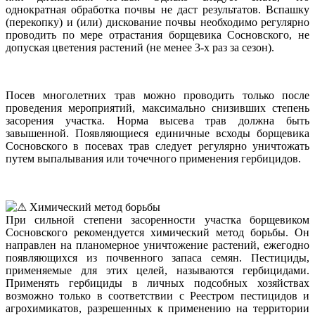
однократная обработка почвы не даст результатов. Вспашку
(перекопку) и (или) дискование почвы необходимо регулярно
проводить по мере отрастания борщевика Сосновского, не
допуская цветения растений (не менее 3-х раз за сезон).
Посев многолетних трав можно проводить только после
проведения мероприятий, максимально снизивших степень
засорения участка. Норма высева трав должна быть
завышенной. Появляющиеся единичные всходы борщевика
Сосновского в посевах трав следует регулярно уничтожать
путем выпалывания или точечного применения гербицидов.
Химический метод борьбы
При сильной степени засоренности участка борщевиком
Сосновского рекомендуется химический метод борьбы. Он
направлен на планомерное уничтожение растений, ежегодно
появляющихся из почвенного запаса семян. Пестициды,
применяемые для этих целей, называются гербицидами.
Применять гербициды в личных подсобных хозяйствах
возможно только в соответствии с Реестром пестицидов и
агрохимикатов, разрешенных к применению на территории