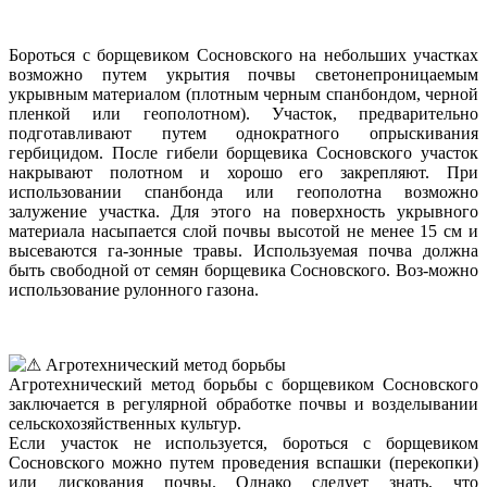
Бороться с борщевиком Сосновского на небольших участках
возможно путем укрытия почвы светонепроницаемым
укрывным материалом (плотным черным спанбондом, черной
пленкой или геополотном). Участок, предварительно
подготавливают путем однократного опрыскивания
гербицидом. После гибели борщевика Сосновского участок
накрывают полотном и хорошо его закрепляют. При
использовании спанбонда или геополотна возможно
залужение участка. Для этого на поверхность укрывного
материала насыпается слой почвы высотой не менее 15 см и
высеваются га-зонные травы. Используемая почва должна
быть свободной от семян борщевика Сосновского. Воз-можно
использование рулонного газона.
Агротехнический метод борьбы
Агротехнический метод борьбы с борщевиком Сосновского
заключается в регулярной обработке почвы и возделывании
сельскохозяйственных культур.
Если участок не используется, бороться с борщевиком
Сосновского можно путем проведения вспашки (перекопки)
или дискования почвы. Однако следует знать, что