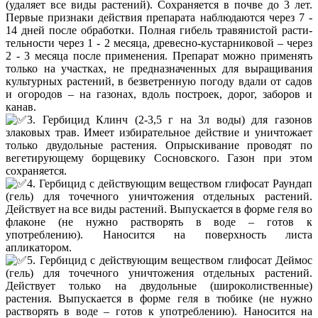
(удаляет все виды растений). Сохраняется в почве до 3 лет.
Первые признаки действия препарата наблюдаются через 7 -
14 дней после обработки. Полная гибель травянистой расти-
тельности через 1 - 2 месяца, древесно-кустарниковой – через
2 - 3 месяца после применения. Препарат можно применять
только на участках, не предназначенных для выращивания
культурных растений, в безветренную погоду вдали от садов
и огородов – на газонах, вдоль построек, дорог, заборов и
канав.
3. Гербицид Клинч (2-3,5 г на 3л воды) для газонов
злаковых трав. Имеет избирательное действие и уничтожает
только двудольные растения. Опрыскивание проводят по
вегетирующему борщевику Сосновского. Газон при этом
сохраняется.
4. Гербицид с действующим веществом глифосат Раундап
(гель) для точечного уничтожения отдельных растений.
Действует на все виды растений. Выпускается в форме геля во
флаконе (не нужно растворять в воде – готов к
употреблению). Наносится на поверхность листа
апликатором.
5. Гербицид с действующим веществом глифосат Деймос
(гель) для точечного уничтожения отдельных растений.
Действует только на двудольные (широколиственные)
растения. Выпускается в форме геля в тюбике (не нужно
растворять в воде – готов к употреблению). Наносится на