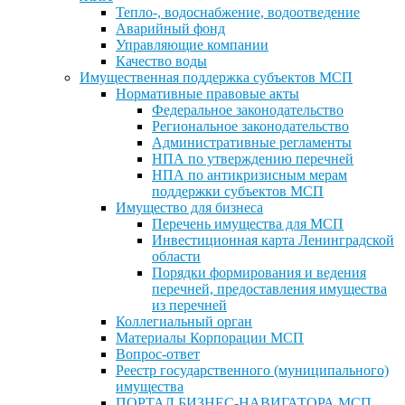
Тепло-, водоснабжение, водоотведение
Аварийный фонд
Управляющие компании
Качество воды
Имущественная поддержка субъектов МСП
Нормативные правовые акты
Федеральное законодательство
Региональное законодательство
Административные регламенты
НПА по утверждению перечней
НПА по антикризисным мерам
поддержки субъектов МСП
Имущество для бизнеса
Перечень имущества для МСП
Инвестиционная карта Ленинградской
области
Порядки формирования и ведения
перечней, предоставления имущества
из перечней
Коллегиальный орган
Материалы Корпорации МСП
Вопрос-ответ
Реестр государственного (муниципального)
имущества
ПОРТАЛ БИЗНЕС-НАВИГАТОРА МСП