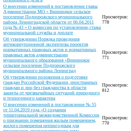
О внесении изменений в постановление главы
Администрации МО « Винницкое сельское
поселение Подпорожского муниципального
Просмотров:
района Ленинградской области от 06.04.2011
778
года № 43 « О комиссии по установлению стажа
муниципальной службы и доплате
Об утверждении Порядка проведения
антикоррупционной экспертизы проектов
нормативных правовых актов и нормативных
Просмотров:
правовых актов администрации
771
муниципального образования «Винницкое
сельское поселение Подпорожского
муниципального района Ленинград
Об утверждении положения о подготовке
граждан Российской Федерации, иностранных
Просмотров:
граждан и лиц без гражданства в области
812
защиты от чрезвычайных ситуаций природного
и техногенного характера
О внесении изменений в постановление № 55
от 11.04.2019 года «О создании
территориальной межведомственной Комиссии
Просмотров:
о признании помещения жилым помещением,
770
жилого помещения непригодным для
проживания, многоквартирного дома