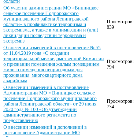
области
Об участии администрации МО «Винницкое
сельское поселение Подпорожского
муниципального района Ленинградской
Просмотров:
области» в профилактике терроризма и
839
экстремизма, а также в минимизации и (или)
ликвидации последствий терроризма и
экстремиз
О внесении изменений в постановление № 55
от 11.04.2019 года «О создании
территориальной межведомственной Комиссии
Просмотров:
о признании помещения жилым помещением,
794
жилого помещения непригодным для
проживания, многоквартирного дома
аварийным
О внесении изменений в постановление
Администрации МО « Винницкое сельское
поселение Подпорожского муниципального
Просмотров:
района Ленинградской области» от 29 июня
734
2020 года № 100 «Об утверждении
административного регламента по
предоставлению
О внесении изменений и дополнений в
постановление Администрации МО