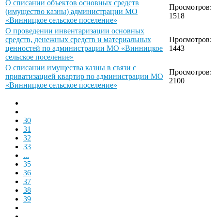
О списании объектов основных средств
Просмотров:
(имущество казны) администрации МО
1518
«Винницкое сельское поселение»
О проведении инвентаризации основных
средств, денежных средств и материальных
Просмотров:
ценностей по администрации МО «Винницкое
1443
сельское поселение»
О списании имущества казны в связи с
Просмотров:
приватизацией квартир по администрации МО
2100
«Винницкое сельское поселение»
30
31
32
33
...
35
36
37
38
39