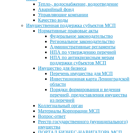
Тепло-, водоснабжение, водоотведение
Аварийный фонд
Управляющие компании
Качество воды
Имущественная поддержка субъектов МСП
Нормативные правовые акты
Федеральное законодательство
Региональное законодательство
Административные регламенты
НПА по утверждению перечней
НПА по антикризисным мерам
поддержки субъектов МСП
Имущество для бизнеса
Перечень имущества для МСП
Инвестиционная карта Ленинградской
области
Порядки формирования и ведения
перечней, предоставления имущества
из перечней
Коллегиальный орган
Материалы Корпорации МСП
Вопрос-ответ
Реестр государственного (муниципального)
имущества
ПОРТАЛ БИЗНЕС-НАВИГАТОРА МСП