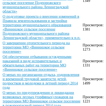
1349
сельское поселение Подпорожского
муниципального района Ленинградской
области»
О подготовке проекта о внесении изменений в
Правила землепользования и застройки
территории муниципального образования
Просмотров:
«Винницкое сельское поселение
1381
Подпорожского муниципального района
Ленинградской области», применительно к н.п.
О завершении отопительного периода на
Просмотров:
территории МО «Винницкое сельское
1273
поселение»
Об обеспечении отбывания осужденными
наказаний в виде исправительных и
Просмотров:
обязательных работ на территории МО
1331
«Винницкое сельское поселение»
О мерах по организации отдыха, оздоровления
и временной трудовой занятости детей,
Просмотров:
подростков и молодежи в летний период 2014
1499
года
О мерах по предупреждению и ликвидации
возможных лесных (торфяных) пожаров на
Просмотров:
территории МО Винницкое сельское поселение
1221
в пожароопасный период 2014 года